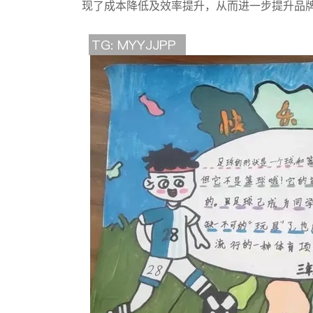
现了成本降低及效率提升，从而进一步提升品