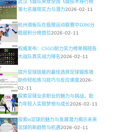
武汉飞盘队荣登全国飞盘技术排行榜
第七名展现实力与潜力
2026-02-11
杭州滑板队在极限运动联赛中以86分
稳居积分榜首位
2026-02-11
权威发布：CSGO耐力实力榜单揭晓各
大战队真实战力排名
2026-02-11
提升足球技能的最佳选择足球锻炼墙
助你轻松练习技巧与反应速度
2026-
02-11
探索足球业余职业的魅力与挑战，助
力年轻人实现梦想与成长
2026-02-11
探索id足球的魅力与发展潜力揭示未来
足球的新趋势与机遇
2026-02-11