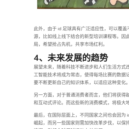
此外，由于 id 足球具有广泛适应性，可以
源，比如线上线下结合的新型培训课程等。因
局，希望抢占先机，共享市场红利。
4、未来发展的趋势
展望未来，随着科技不断进步和人们生活方式改
工智能技术将成为常态，使得每场比赛的数据
要不断更新自己的知识体系，以适应这种变化
另一方面，对于普通消费者而言，他们将获得
和互动式评论。而这些新的消费模式，将极大
最后，在国际层面上，不同国家之间也会因为 
崛起，而另一些国家则需加快改革步伐，以保