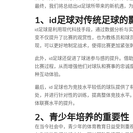
最终，我们将总结出id足球所带来的新机遇，
1、id足球对传统足球的
id足球是利用现代科技手段，通过数据分析与
变不仅提升了比赛的观赏性，也为教练员和球
现，可以更好地制定战术，使得比赛更加紧张
此外，id足球还促进了球迷参与感的提升。借
比赛过程，从而增强他们对球队和赛事的忠诚
种互动体验。
最后，id 足球也为竞技水平较低的球队提供
处，并进行针对性的训练，提高整体竞技水平。
体联赛水平的提升。
2、青少年培养的重要性
在当今社会中，青少年的体育教育日益受到重视