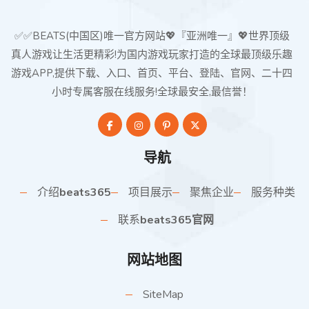
✅✅BEATS(中国区)唯一官方网站💖『亚洲唯一』💖世界顶级
真人游戏让生活更精彩!为国内游戏玩家打造的全球最顶级乐趣
游戏APP,提供下载、入口、首页、平台、登陆、官网、二十四
小时专属客服在线服务!全球最安全,最信誉！
导航
介绍
beats365
项目展示
聚焦企业
服务种类
联系
beats365官网
网站地图
SiteMap