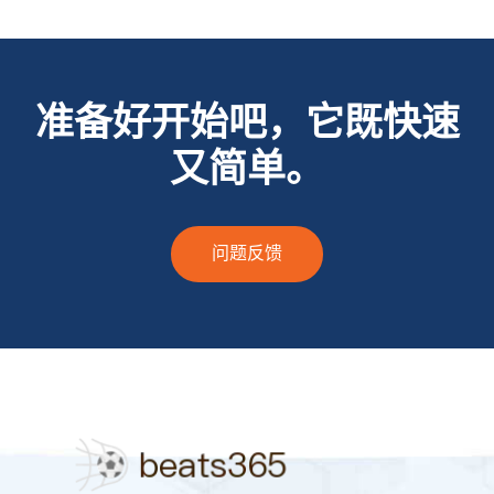
准备好开始吧，它既快速
又简单。
问题反馈