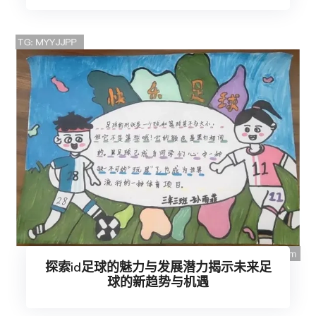
探索id足球的魅力与发展潜力揭示未来足
球的新趋势与机遇