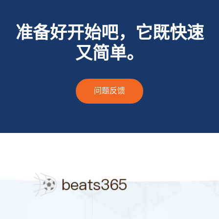
准备好开始吧，它既快速
又简单。
问题反馈