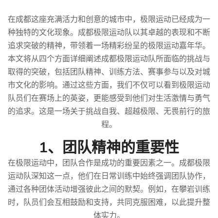
在成都这座充满活力和创意的城市中，极限运动已经成为一
种独特的文化现象。成都极限运动队以其卓越的表现和不断
追求突破的精神，带领着一场精彩纷呈的极限运动嘉年华。
本文将从四个方面详细阐述成都极限运动队所面临的挑战与
取得的突破，包括团队精神、训练方法、赛事参与以及对城
市文化的影响。通过这些方面，我们不仅可以看到极限运动
队员们在赛场上的英姿，更能感受到他们对生活激情与勇气
的追求。这是一场关于挑战自我、超越极限、无畏前行的旅
程。
1、团队精神的重要性
在极限运动中，团队合作是成功的重要因素之一。成都极限
运动队深知这一点，他们在日常训练中始终强调团队协作，
通过各种团体活动增强彼此之间的默契。例如，在攀岩训练
时，队员们会互相鼓励和支持，共同克服困难，以此提升整
体实力。