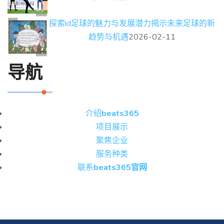
探索id足球的魅力与发展潜力揭示未来足球的新
趋势与机遇
2026-02-11
导航
介绍
beats365
项目展示
聚焦企业
服务种类
联系
beats365官网