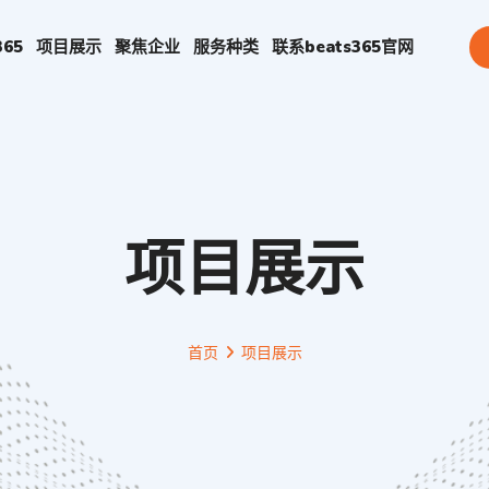
365
项目展示
聚焦企业
服务种类
联系
beats365官网
项目展示
首页
项目展示