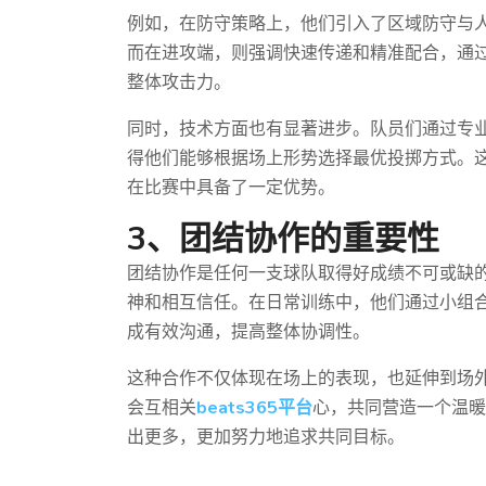
例如，在防守策略上，他们引入了区域防守与
而在进攻端，则强调快速传递和精准配合，通
整体攻击力。
同时，技术方面也有显著进步。队员们通过专业培训
得他们能够根据场上形势选择最优投掷方式。
在比赛中具备了一定优势。
3、团结协作的重要性
团结协作是任何一支球队取得好成绩不可或缺
神和相互信任。在日常训练中，他们通过小组
成有效沟通，提高整体协调性。
这种合作不仅体现在场上的表现，也延伸到场
会互相关
beats365平台
心，共同营造一个温暖
出更多，更加努力地追求共同目标。