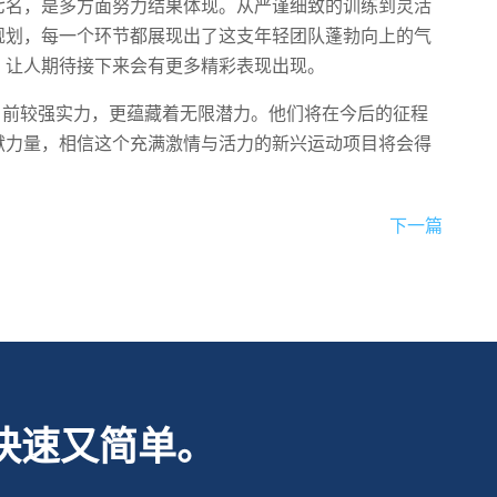
心协力，共同克服困境。在关键比赛时刻，更能看到他们
飞盘队能够在逆境中逆袭，实现佳绩。
但武汉飞盘队并不会满足于此。他们清楚，在竞技体育领
因此，未来的发展规划已逐渐浮现出来，包括加强青训体
会大众对于飞盘运动的认识，让更多的人参与其中。这不
的发展，为未来创造更多机会。
态度，及时总结经验教训，与其他优秀球队进行交流学
坚持努力，就一定可以突破自我，实现更大的目标，为城