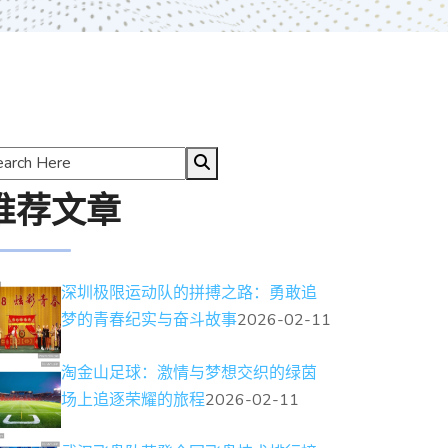
推荐文章
深圳极限运动队的拼搏之路：勇敢追
梦的青春纪实与奋斗故事
2026-02-11
淘金山足球：激情与梦想交织的绿茵
场上追逐荣耀的旅程
2026-02-11