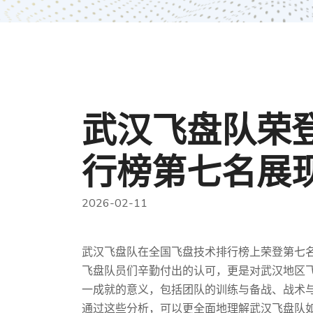
武汉飞盘队荣
行榜第七名展
2026-02-11
武汉飞盘队在全国飞盘技术排行榜上荣登第七
飞盘队员们辛勤付出的认可，更是对武汉地区
一成就的意义，包括团队的训练与备战、战术
通过这些分析，可以更全面地理解武汉飞盘队