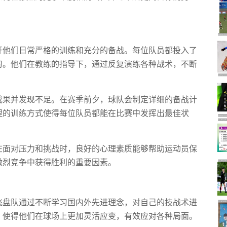
开他们日常严格的训练和充分的备战。每位队员都投入了
习。他们在教练的指导下，通过反复演练各种战术，不断
成果并发现不足。在赛季前夕，球队会制定详细的备战计
理的训练方式使得每位队员都能在比赛中发挥出最佳状
在面对压力和挑战时，良好的心理素质能够帮助运动员保
激烈竞争中获得胜利的重要因素。
飞盘队通过不断学习国内外先进理念，对自己的技战术进
，使得他们在球场上更加灵活应变，有效应对各种局面。