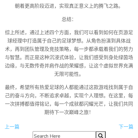
朝着更高阶段迈进，实现真正意义上的腾飞之路。
总结：
综上所述，通过上述四个方面，我们可以看到如何在页游足
球经理中打造属于自己的足球梦想。从角色扮演到具体战
术，再到团队管理及竞技策略，每一步都承载着我们的努力
与智慧。而正是这种沉浸式体验，让我们感受到身处绿茵场
边缘，与无数传奇并肩作战的荣耀感，让这个虚拟世界充满
无限可能性。
最终，希望所有热爱足球的人都能通过这款游戏找到属于自
己的奋斗方向，不断追求卓越，实现个人理想。在这里，每
一次拼搏都值得铭记，每一个成就都闪耀光芒，让我们共同
期待下一次巅峰之旅！
上一篇
下一篇