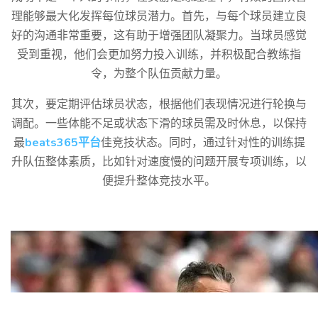
理能够最大化发挥每位球员潜力。首先，与每个球员建立良
好的沟通非常重要，这有助于增强团队凝聚力。当球员感觉
受到重视，他们会更加努力投入训练，并积极配合教练指
令，为整个队伍贡献力量。
其次，要定期评估球员状态，根据他们表现情况进行轮换与
调配。一些体能不足或状态下滑的球员需及时休息，以保持
最
beats365平台
佳竞技状态。同时，通过针对性的训练提
升队伍整体素质，比如针对速度慢的问题开展专项训练，以
便提升整体竞技水平。