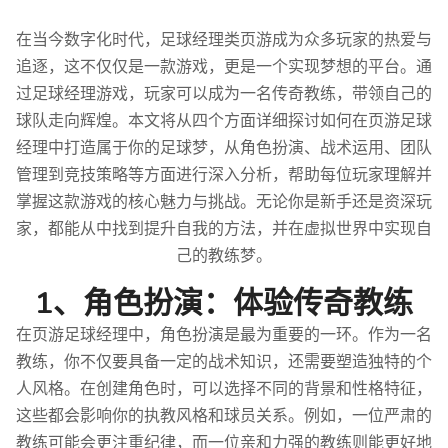
在当今数字化时代，足球经理类页游成为众多玩家的热爱与
追逐，这不仅仅是一款游戏，更是一个实现梦想的平台。通
过足球经理游戏，玩家可以成为一名传奇教练，带领自己的
球队走向辉煌。本文将从四个方面详细探讨如何在页游足球
经理中打造属于你的足球梦，从角色扮演、战术运用、团队
管理到竞技策略等方面进行深入分析，帮助每位玩家理解并
掌握这款游戏的核心魅力与挑战。无论你是新手还是资深玩
家，都能从中找到提升自我的方法，并在虚拟世界中实现自
己的教练梦。
1、角色扮演：体验传奇教练
在页游足球经理中，角色扮演是最为重要的一环。作为一名
教练，你不仅要具备一定的战术知识，还需要塑造独特的个
人风格。在创建角色时，可以选择不同的背景和性格特征，
这些都会影响你的执教风格和球员关系。例如，一位严肃的
教练可能会更注重纪律，而一位亲和力强的教练则能更好地